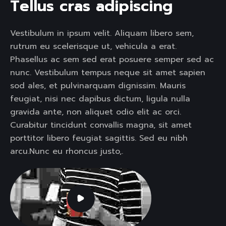
T
e
l
l
u
s
c
r
a
s
a
d
i
p
i
s
c
i
n
g
Vestibulum in ipsum velit. Aliquam libero sem,
rutrum eu scelerisque ut, vehicula a erat.
Phasellus ac sem sed erat posuere semper sed ac
nunc. Vestibulum tempus neque sit amet sapien
sod ales, et pulvinarquam dignissim. Mauris
feugiat, nisi nec dapibus dictum, ligula nulla
gravida ante, non aliquet odio elit ac orci.
Curabitur tincidunt convallis magna, sit amet
porttitor libero feugiat sagittis. Sed eu nibh
arcu.Nunc eu rhoncus justo,.